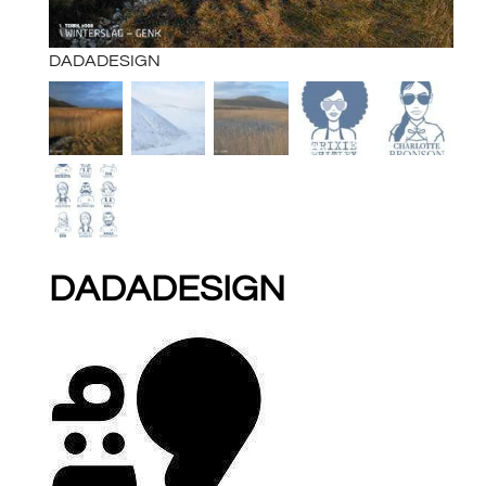
DADADESIGN
DAD
DADADESIGN